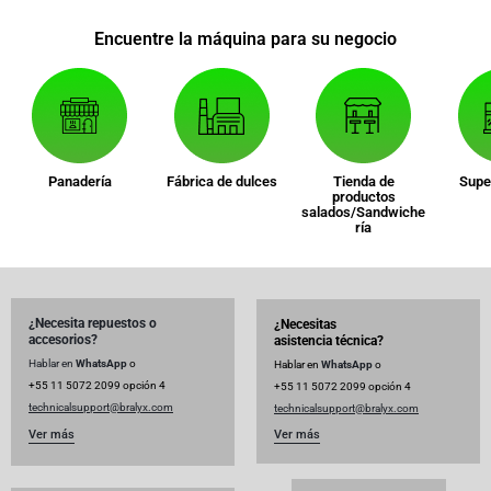
Encuentre la máquina para su negocio
Panadería
Fábrica de dulces
Tienda de
Supe
productos
salados/Sandwiche
ría
¿Necesita repuestos o
¿Necesitas
accesorios?
asistencia técnica?
Hablar en
WhatsApp
o
Hablar en
WhatsApp
o
+55 11 5072 2099 opción 4
+55 11 5072 2099 opción 4
technicalsupport@
bralyx.com
technicalsupport@
bralyx.com
Ver más
Ver más