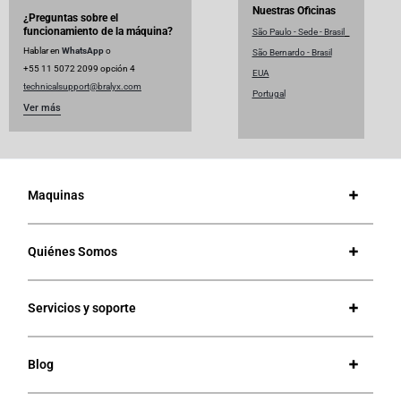
Nuestras Oficinas
¿Preguntas sobre el
funcionamiento de la máquina?
São Paulo - Sede - Brasil
Hablar en
WhatsApp
o
São Bernardo - Brasil
+55 11 5072 2099 opción 4
EUA
technicalsupport@
bralyx.com
Portugal
Ver más
Maquinas
Quiénes Somos
Servicios y soporte
Blog