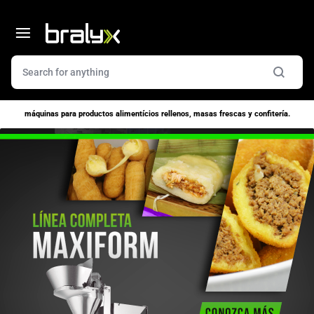
máquinas para productos alimentícios rellenos, masas frescas y confitería.