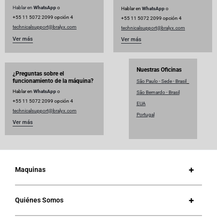
Hablar en
WhatsApp
o
Hablar en
WhatsApp
o
+55 11 5072 2099 opción 4
+55 11 5072 2099 opción 4
technicalsupport@
bralyx.com
technicalsupport@
bralyx.com
Ver más
Ver más
Nuestras Oficinas
¿Preguntas sobre el
funcionamiento de la máquina?
São Paulo - Sede - Brasil
Hablar en
WhatsApp
o
São Bernardo - Brasil
+55 11 5072 2099 opción 4
EUA
technicalsupport@
bralyx.com
Portugal
Ver más
Maquinas
Quiénes Somos