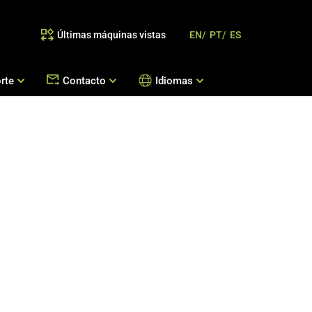
Últimas máquinas vistas
EN/
PT/
ES
rte
Contacto
Idiomas
as
/Reemplazo de Piezas/Orientación de Procesos
Oficinas Bralyx
Contactenos
doras
es
Trabaja con nosotros
 y Pastelitos