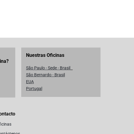
Nuestras Oficinas
ina?
São Paulo - Sede - Brasil
São Bernardo - Brasil
EUA
Portugal
ontacto
icinas
ontáctenos