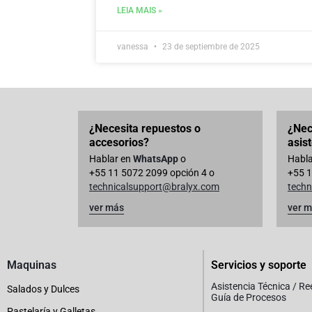
LEIA MAIS »
vanessa
23 de septiembre de 2025
¿Necesita repuestos o
¿Nec
accesorios?
asis
Hablar en
WhatsApp
o
Habla
+55 11 5072 2099 opción 4 o
+55 1
technicalsupport@bralyx.com
techn
ver más
ver 
Maquinas
Servicios y soporte
Asistencia Técnica / R
Salados y Dulces
Guía de Procesos
Pastelaría y Galletas