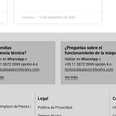
vanessa
10 de septiembre de 2025
esitas
¿Preguntas sobre el
tencia técnica?
funcionamiento de la máqu
r en
WhatsApp
o
Hablar en
WhatsApp
o
1 5072 2099 opción 4 o
+55 11 5072 2099 opción 4 o
icalsupport@bralyx.com
technicalsupport@bralyx.com
más
ver más
Legal
C
eemplazo de Piezas /
Política de Privacidad
Of
Termos de Uso
C