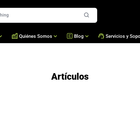
Quiénes Somos
Blog
Servicios y Sopo
 Dulces
Quiénes Somos
Blog
Formadoras Y Rellenador
Asistencia Técnica
Presencia Global
Bralyxpedia
Marmitas Calientes
Accesorios
Artículos
Nuestros Números
Rebozadoras Y Empaniza
Preguntas Frecuent
Clientes
Freidoras
Academia Bralyx
Nuestras Máquinas
Maquinas para Empanadas
Nuestra Producción