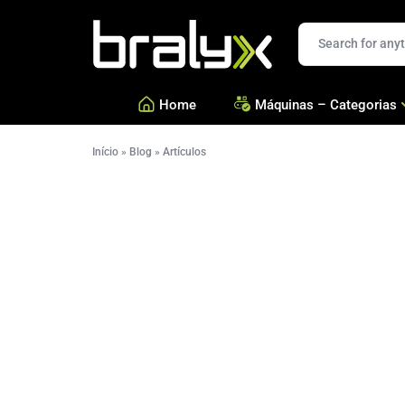
Bralyx
ES
Home
Máquinas – Categorias
Início
»
Blog
»
Artículos
—
Máquinas Para Salados Y
—
Máquinas Para Confitería
—
Ver todas las categorías