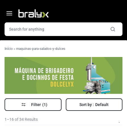
Início
»
maquinas-para-salados-y-dulces
Filter
(1)
Sort by :
Default
1–16 of 34 Results