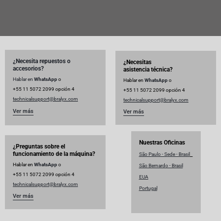
¿Necesita repuestos o
¿Necesitas
accesorios?
asistencia técnica?
Hablar en
WhatsApp
o
Hablar en
WhatsApp
o
+55 11 5072 2099 opción 4
+55 11 5072 2099 opción 4
technicalsupport@
bralyx.com
technicalsupport@
bralyx.com
Ver más
Ver más
Nuestras Oficinas
¿Preguntas sobre el
funcionamiento de la máquina?
São Paulo - Sede - Brasil
Hablar en
WhatsApp
o
São Bernardo - Brasil
+55 11 5072 2099 opción 4
EUA
technicalsupport@
bralyx.com
Portugal
Ver más