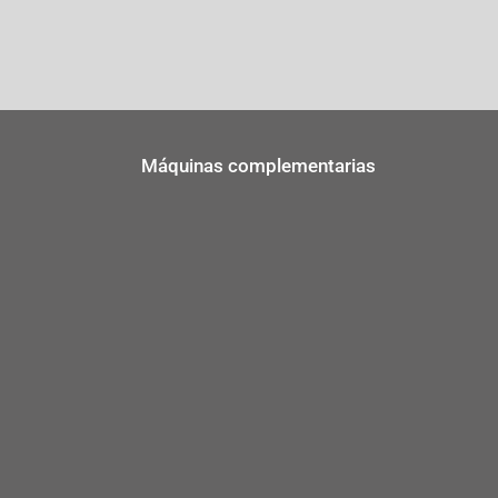
Máquinas complementarias
maquinas-para-salados-y-
cortadores-estampadores
dulces
CORTADOR Y
ESTAMPADOR
PRE DUST