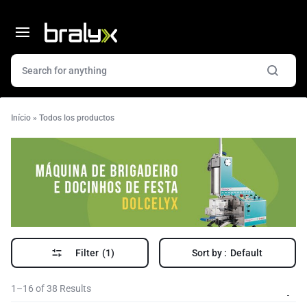
Início
»
Todos los productos
Filter
(1)
Sort by :
Default
1–16 of 38 Results