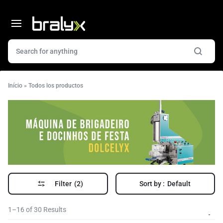
Início
»
Todos los productos
Filter
(2)
Sort by :
Default
1–16 of 30 Results